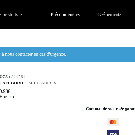
 produits
Précommandes
Evènements
à nous contacter en cas d'urgence.
UGS :
814764
CATÉGORIE :
ACCESSOIRES
0,98
€
English
Commande sécurisée garan