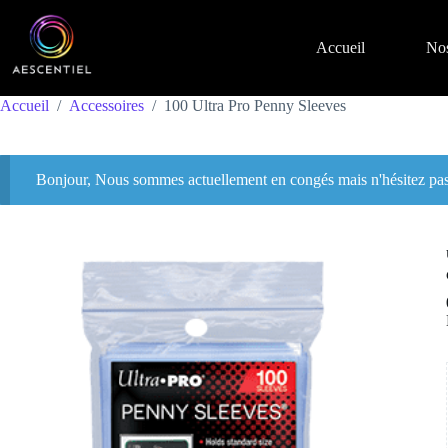
Accueil
Nos
Accueil
/
Accessoires
/
100 Ultra Pro Penny Sleeves
Bonjour, Nous sommes actuellement en congés mais n'hésitez pas 