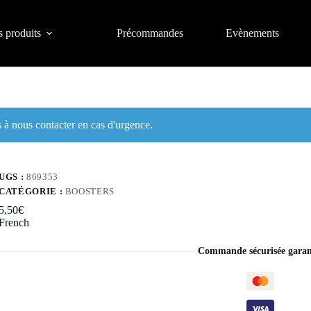
 produits
Précommandes
Evènements
à nous contacter en cas d'urgence.
UGS :
869353
CATÉGORIE :
BOOSTERS
5,50
€
French
Commande sécurisée garan