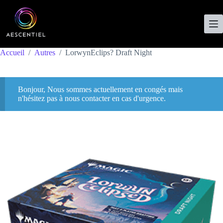
Accueil
/
Autres
/
LorwynEclips? Draft Night
Bonjour, Nous sommes actuellement en congés mais
n'hésitez pas à nous contacter en cas d'urgence.